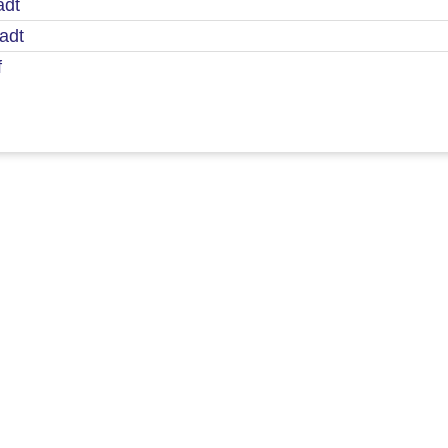
adt
adt
f