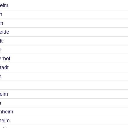
heim
n
im
eide
dt
m
erhof
tadt
m
heim
h
önheim
heim